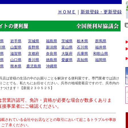
ＨＯＭＥ
｜
新規登録・更新登録
県
岩手県
宮城県
福島県
茨城県
栃木県
群馬県
川県
山梨県
長野県
新潟県
富山県
石川県
福井県
県
滋賀県
京都府
奈良県
大阪府
兵庫県
和歌山県
県
山口県
香川県
徳島県
愛媛県
高知県
福岡県
県
熊本県
鹿児島県
沖縄県
呉店は皆様の生活の中のお困りごとを解決する便利屋です。専門業者では請け
りごとでも、私たちにお任せください。呉市の地域密着店ですので、呉市内の
けつけます！【新規２３０５２５】