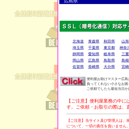
広島県
北海道
青森県
秋田県
山形
埼玉県
千葉県
東京都
神奈
静岡県
愛知県
岐阜県
三重
岡山県
広島県
鳥取県
島根
佐賀県
長崎県
大分県
宮崎
便利屋お助けマスター広島
負ってくれない小さなお困
ご依頼でしたら最短当日か