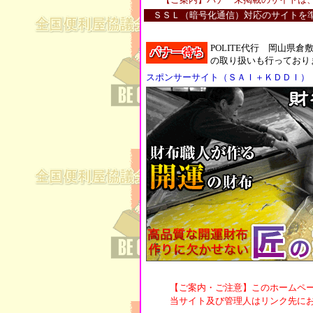
ＳＳＬ（暗号化通信）対応のサイトを
POLITE代行 岡山
の取り扱いも行っており
スポンサーサイト（ＳＡＩ＋ＫＤＤＩ）