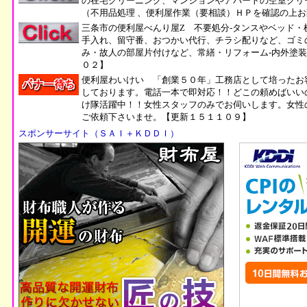
の在宅クリーニング、マンションやアパートの空室クリ
（不用品処理 、便利屋作業（要相談）ＨＰを確認の上
三条市の便利屋べんり屋Z 不要処分-タンスやベッド・
手入れ、留守番、おつかい代行、チラシ配りなど、ゴミ
み・故人の部屋片付けなど、常繕・リフォーム-内外塗
０２】
便利屋わいけい 「創業５０年」工務店として培ったお
しております。電話一本で即対応！！どこの頼めばいい
け隊活躍中！！女性スタッフのみでお伺いします。女性
ご依頼下さいませ。【更新１５１１０９】
スポンサーサイト（ＳＡＩ＋ＫＤＤＩ）