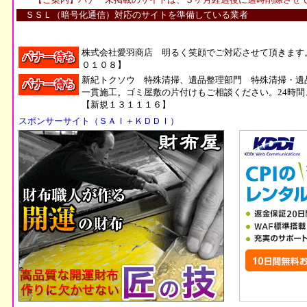
ＳＳＬ（暗号化通信）対応のサイトを準備している業者
株式会社愛羽商店 明るく笑顔でご対応させて頂きます
０１０８】
新紀トクソウ 特殊清掃、遺品整理部門 特殊清掃・遺
一貫施工。ゴミ屋敷の片付けもご相談ください。24時間
【新規１３１１１６】
スポンサーサイト（ＳＡＩ＋ＫＤＤＩ）