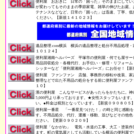
便利屋 おおきに 日常の「困った」そのままにしてい
が変わってもそのままの季節家電、雑草の伸びたお庭、
テナンスなどなど、日常の「困った」は迅速、丁寧、低
ください。【新規１４１０２３】
遺品整理.com横浜 横浜の遺品整理と処分不用品処理
１０１２４】
便利屋湘南ヘルパーズ 平塚市の便利屋・何でも屋サー
用品回収処分・各種代行、お手伝い・修理・リフォーム
シッターなど「便利屋湘南ヘルパーズ」にお任せ！【新
便利屋 ファンファン
店舗、事務所の移転や改装、家
整理などで出た不用品の処分をする前に便利屋ファンフ
１０】
濱の便利屋
こんなサービスがあったらをかたちに。神
5,000
円より承っております。★女性スタッフもいます
い。●料金は税別となっています。【新規０９０８０５
便利屋一番星 「一番星見つけた！」の時と同じ感動を
す。不用品処分、代行、運搬・移動、並びなどその他色
ださい。【更新０９０２０９】
便利屋「なかがわ」 電気・水道の工事、大工・塗装作
ます。町の電気屋としても活動している横浜の便利屋で