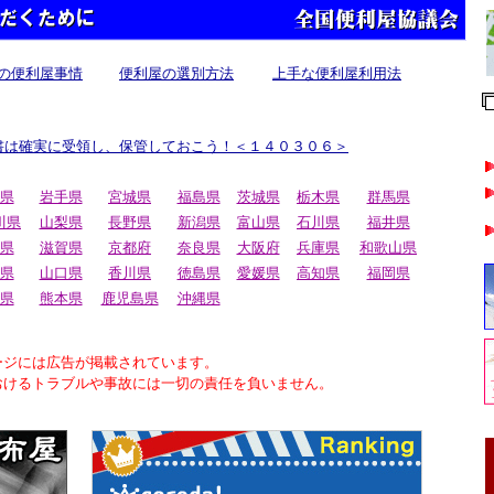
の便利屋事情
便利屋の選別方法
上手な便利屋利用法
書は確実に受領し、保管しておこう！＜１４０３０６＞