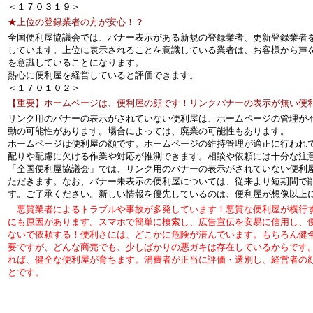
＜１７０３１９＞
★上位の登録業者の方が安心！？
全国便利屋協議会では、バナー表示がある新規の登録業者、更新登録業者
しています。上位に表示されることを意識している業者は、お客様から声
を意識していることになります。
熱心に便利屋を経営していると評価できます。
＜１７０１０２＞
【重要】ホームページは、便利屋の顔です！リンクバナーの表示が無い便
リンク用のバナーの表示がされていない便利屋は、ホームページの管理が
動の可能性があります。場合によっては、廃業の可能性もあります。
ホームページは便利屋の顔です。ホームページの維持管理が適正に行われ
配りや配慮に欠ける作業や対応が推測できます。相談や依頼には十分な注
「全国便利屋協議会」では、リンク用のバナーの表示がされていない便利
ただきます。なお、バナー未表示の便利屋については、従来より短期間で
す。ご了承ください。新しい情報を優先しているのは、便利屋が想像以上
悪質業者によるトラブルや事故が多発しています！悪質な便利屋が横行
にも原因があります。スマホで簡単に検索し、広告宣伝を安易に信用し、
ないで依頼する！便利さには、どこかに危険が潜んでいます。もちろん健
要ですが、どんな商売でも、少しばかりの悪ガキは存在しているからです
れば、健全な便利屋が育ちます。消費者が正当に評価・選別し、経営者の
とです。