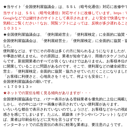
★当サイト「全国便利屋協議会」は、ＳＳＬ（暗号化通信）対応に改修中
当サイトは、ＳＳＬ（暗号化通信）対応サイトに改修しています。https：
Googleなどでは鍵付きのサイトとして表示されます。より安全で快適な
気軽にご覧ください！なお、閲覧ソフトによっては、反映が多少遅れるこ
１０３１＞
★全国便利屋協議会は、「便利屋経営士」「便利屋検定」に全面的に協賛
全国便利屋協議会は、「便利屋経営士」「便利屋検定」に全面的に協賛・
した。
便利屋などは、すでにその存在は多くの方に知られるようになりましたが
や事故が絶えません。その原因は、業者が短命であり、雨後のタケノコの
らです。新規開業者のすべてが良くないわけではありません。お客様本位
に開業していることに問題があるのです。そこで、便利屋などの健全経営
営士」「便利屋検定」全面的に協賛・協力させていただくことになりまし
「お客様に利便さと、心地良さを！そして、何よりも安全に！」
全国便利屋協議会の願いです。
＜１７０９１３＞
★ネットでの宣伝を軽く見る傾向がありますが・・・
全国便利屋協議会では、バナー表示がある登録業者を優先的に上位に掲載
しかし、その中にはバナー画像が表示されていない便利屋があります。
いろいろな都合で表示されていないのでしょうけど、お客様などからの視
感さを感じてしまいます。たぶん、紙媒体（チラシやパンフレット）など
ば、業者は印刷会社などに文句を言うはずです。
インターネットでの広告宣伝の表示に軽薄な業者は、要注意のようです。