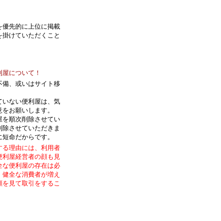
を優先的に上位に掲載
を掛けていただくこと
利屋について！
不備、或いはサイト移
ていない便利屋は、気
意をお願いします。
屋を順次削除させてい
削除させていただきま
に短命だからです。
する理由には、利用者
便利屋経営者の顔も見
全な便利屋の存在は必
。健全な消費者が増え
顔を見て取引をするこ