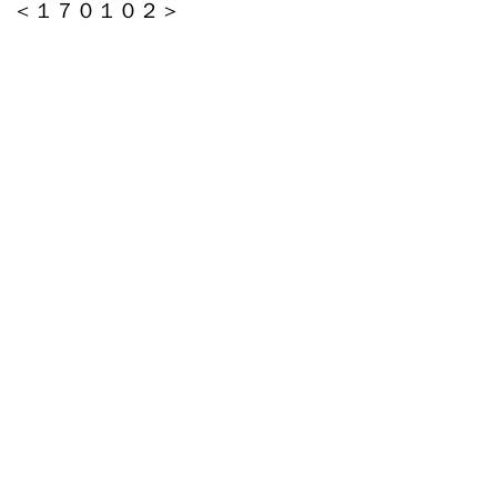
＜１７０１０２＞